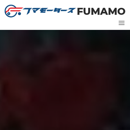
コ
FUMAMO
ン
テ
ン
ツ
に
ス
キ
ッ
プ