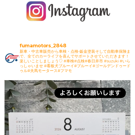
fumamotors_2848
新車・中古車販売から車検・点検•鈑金塗装そして自動車保険ま
で、全てのカーライフを喜んでサポートさせていただきます！
楽しいことしましょう♡
#車検#点検#春日井市 #suzuki #いら
っしゃいませ #看板犬ブルーイ#ブルーイ#ゴールデンドゥード
ゥル#夫馬モータース#フマモ