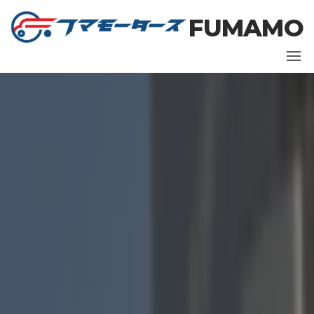
コ
FUMAMO
ン
テ
ン
ツ
に
ス
キ
ッ
プ